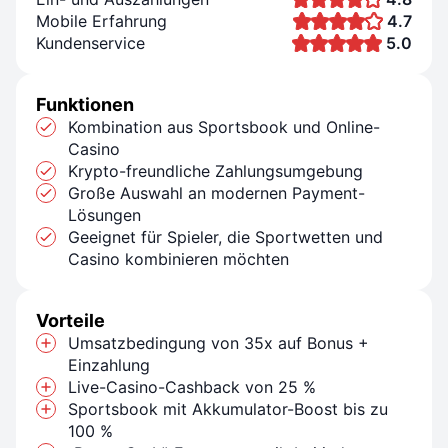
Mobile Erfahrung
4.7
Kundenservice
5.0
Funktionen
Kombination aus Sportsbook und Online-
Casino
Krypto-freundliche Zahlungsumgebung
Große Auswahl an modernen Payment-
Lösungen
Geeignet für Spieler, die Sportwetten und
Casino kombinieren möchten
Vorteile
Umsatzbedingung von 35x auf Bonus +
Einzahlung
Live-Casino-Cashback von 25 %
Sportsbook mit Akkumulator-Boost bis zu
100 %