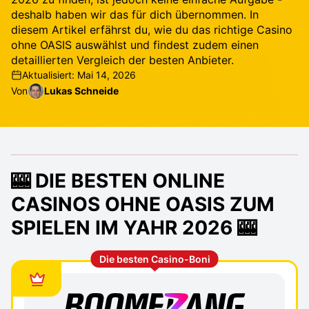
deshalb haben wir das für dich übernommen. In
diesem Artikel erfährst du, wie du das richtige Casino
ohne OASIS auswählst und findest zudem einen
detaillierten Vergleich der besten Anbieter.
Aktualisiert: Mai 14, 2026
Von
Lukas Schneide
🎰 DIE BESTEN ONLINE
CASINOS OHNE OASIS ZUM
SPIELEN IM YAHR 2026 🎰
Die besten Casino-Boni