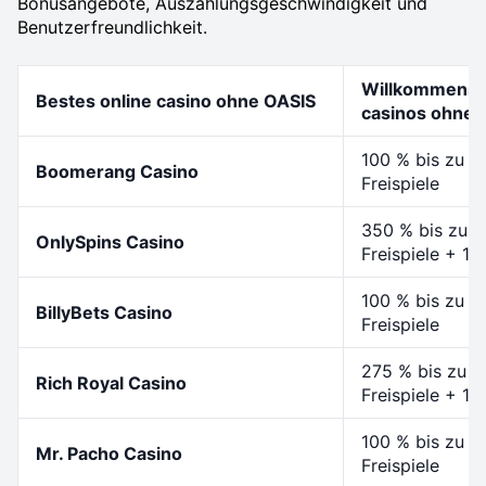
Bonusangebote, Auszahlungsgeschwindigkeit und
Benutzerfreundlichkeit.
Willkommensb
Bestes online casino ohne OASIS
casinos ohne 
100 % bis zu 5
Boomerang Casino
Freispiele
350 % bis zu 1
OnlySpins Casino
Freispiele + 1
100 % bis zu 5
BillyBets Casino
Freispiele
275 % bis zu 7
Rich Royal Casino
Freispiele + 1
100 % bis zu 5
Mr. Pacho Casino
Freispiele