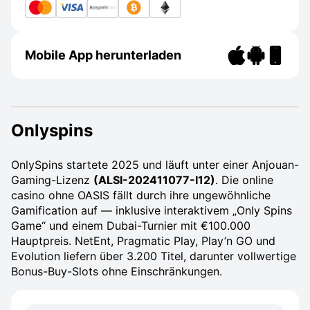
Mobile App herunterladen
Onlyspins
OnlySpins startete 2025 und läuft unter einer Anjouan-
Gaming-Lizenz
(ALSI-202411077-I12)
. Die online
casino ohne OASIS fällt durch ihre ungewöhnliche
Gamification auf — inklusive interaktivem „Only Spins
Game“ und einem Dubai-Turnier mit €100.000
Hauptpreis. NetEnt, Pragmatic Play, Play’n GO und
Evolution liefern über 3.200 Titel, darunter vollwertige
Bonus-Buy-Slots ohne Einschränkungen.