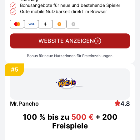
Bonusangebote für neue und bestehende Spieler
Gute mobile Nutzbarkeit direkt im Browser
WEBSITE ANZEIGEN
Bonus für neue Nutzerinnen für Ersteinzahlungen.
#5
4.8
Mr.Pancho
100 % bis zu
500 €
+ 200
Freispiele