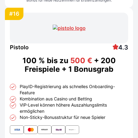
Bonus für neue Nutzerinnen für Ersteinzahlungen.
#16
4.3
Pistolo
100 % bis zu
500 €
+ 200
Freispiele + 1 Bonusgrab
PlayID-Registrierung als schnelles Onboarding-
Feature
Kombination aus Casino und Betting
VIP-Level können höhere Auszahlungslimits
ermöglichen
Non-Sticky-Bonusstruktur für neue Spieler