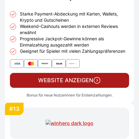
Starke Payment-Abdeckung mit Karten, Wallets,
Krypto und Gutscheinen
Weekend-Cashouts werden in externen Reviews
erwähnt
Progressive Jackpot-Gewinne können als
Einmalzahlung ausgezahlt werden
Geeignet für Spieler mit vielen Zahlungspräferenzen
WEBSITE ANZEIGEN
Bonus für neue Nutzerinnen für Ersteinzahlungen.
#13